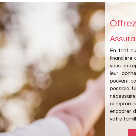
Offre
Assura
En tant qu
financière
vous entre
leur bonh
pouvant com
possible. U
nécessair
compromis.
encadrer d
votre famill