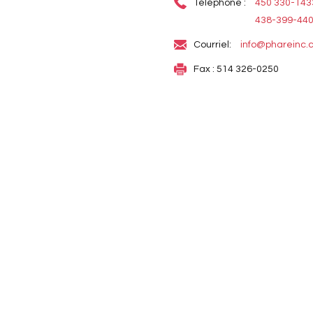
Téléphone :
450 330-143
438-399-44
Courriel:
info@phareinc.
Fax : 514 326-0250