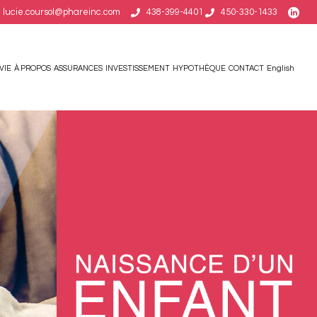
lucie.coursol@phareinc.com
438-399-4401
450-330-1433
VIE
À PROPOS
ASSURANCES
INVESTISSEMENT
HYPOTHÈQUE
CONTACT
English