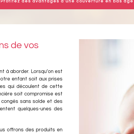
Profitez des avantages d’une couverture en bas âge
ns de vos
ant à aborder. Lorsqu’on est
otre enfant soit aux prises
es qui découlent de cette
nancière soit compromise est
x congés sans solde et des
ésentent quelques-unes des
ous offrons des produits en